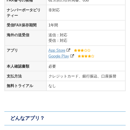
FAX番号の候補
62ヵ所の市外局番、050
ナンバーポータビリ
非対応
ティー
受信FAX保存期間
1年間
海外の送受信
送信：対応
受信：対応
アプリ
App Store
Google Play
本人確認書類
必要
支払方法
クレジットカード、銀行振込、口座振替
無料トライアル
なし
どんなアプリ？