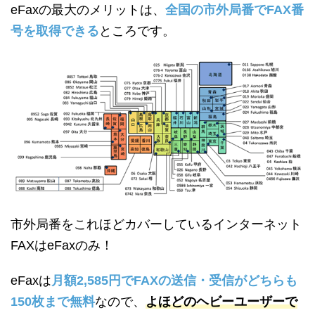
eFaxの最大のメリットは、
全国の市外局番でFAX番
号を取得できる
ところです。
市外局番をこれほどカバーしているインターネット
FAXはeFaxのみ！
eFaxは
月額2,585円でFAXの送信・受信がどちらも
150枚まで無料
なので、
よほどのヘビーユーザーで