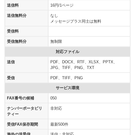
送信料
16円/1ページ
送信無料分
なし
メッセージプラス同士は無料
受信料
受信無料分
無制限
対応ファイル
送信
PDF、DOCX、RTF、XLSX、PPTX、
JPG、TIFF、PNG、TXT
受信
PDF、TIFF、PNG
サービス環境
FAX番号の候補
050
ナンバーポータビリ
非対応
ティー
受信FAX保存期間
最新500件
海外の送受信
送信：非対応