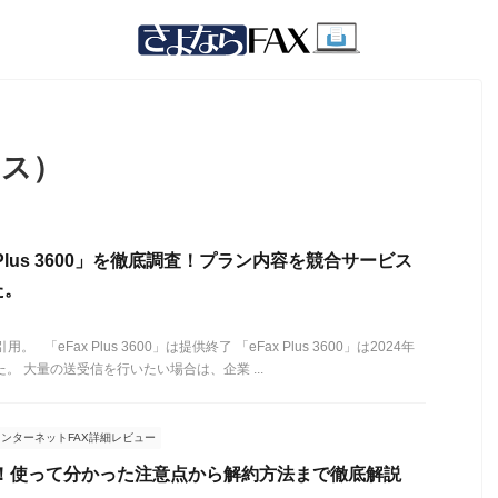
クス）
Plus 3600」を徹底調査！プラン内容を競合サービス
た。
 「eFax Plus 3600」は提供終了 「eFax Plus 3600」は2024年
。 大量の送受信を行いたい場合は、企業 ...
インターネットFAX詳細レビュー
判！使って分かった注意点から解約方法まで徹底解説