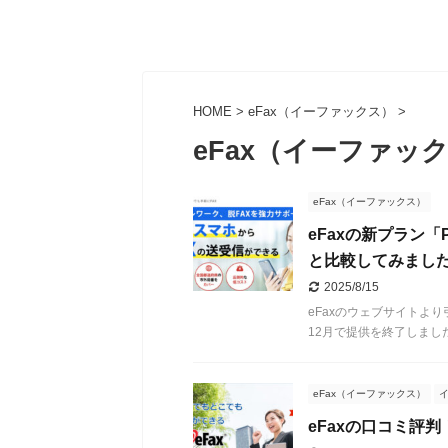
HOME
>
eFax（イーファックス）
>
eFax（イーファッ
eFax（イーファックス）
eFaxの新プラン「
と比較してみまし
2025/8/15
eFaxのウェブサイトより引用。
12月で提供を終了しました
eFax（イーファックス）
eFaxの口コミ評