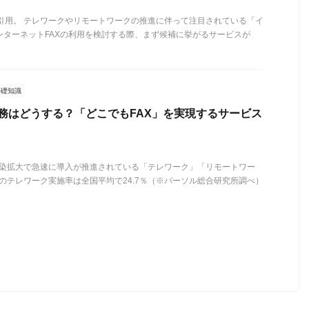
り引用。 テレワークやリモートワークの推進に伴って注目されている「イ
インターネットFAXの利用を検討する際、まず候補に挙がるサービスが
基礎知識
業務はどうする？「どこでもFAX」を実現するサービス
染拡大で急速に導入が推進されている「テレワーク」「リモートワー
1月のテレワーク実施率は全国平均で24.7％（※パーソル総合研究所調べ）