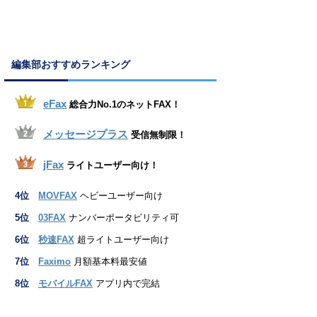
編集部おすすめランキング
eFax
総合力No.1のネットFAX！
メッセージプラス
受信無制限！
jFax
ライトユーザー向け！
4位
MOVFAX
ヘビーユーザー向け
5位
03FAX
ナンバーポータビリティ可
6位
秒速FAX
超ライトユーザー向け
7位
Faximo
月額基本料最安値
8位
モバイルFAX
アプリ内で完結